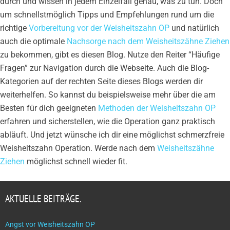
durch und wissen in jedem Einzelfall genau, was zu tun. Doch
um schnellstmöglich Tipps und Empfehlungen rund um die
richtige
Vorbereitung vor der Weisheitszahn OP
und natürlich
auch die optimale
Nachsorge nach dem Weisheitszähne Ziehen
zu bekommen, gibt es diesen Blog. Nutze den Reiter “Häufige
Fragen” zur Navigation durch die Webseite. Auch die Blog-
Kategorien auf der rechten Seite dieses Blogs werden dir
weiterhelfen. So kannst du beispielsweise mehr über die am
Besten für dich geeigneten
Methoden der Weisheitszahn OP
erfahren und sicherstellen, wie die Operation ganz praktisch
abläuft. Und jetzt wünsche ich dir eine möglichst schmerzfreie
Weisheitszahn Operation. Werde nach dem
Weisheitszähne
Ziehen
möglichst schnell wieder fit.
AKTUELLE BEITRÄGE.
Angst vor Weisheitszahn OP