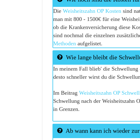
Die
Weisheitszahn OP Kosten
sind nat
man mit 800 - 1500€ für eine Weishei
ob die Krankenversicherung diese Ko
sind nochmal die einzelnen zusätzlich
Methoden
aufgelistet.
Wie lange bleibt die Schwel
In meinem Fall blieb' die Schwellung 
desto schneller wirst du die Schwellu
Im Beitrag
Weisheitszahn OP Schwel
Schwellung nach der Weisheitszahn OP
in Grenzen.
Ab wann kann ich wieder zur