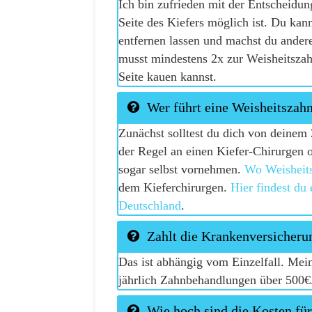
Ich bin zufrieden mit der Entscheidu
Seite des Kiefers möglich ist. Du kan
entfernen lassen und machst du andere
musst mindestens 2x zur Weisheitszahn 
Seite kauen kannst.
Wer führt eine Weisheitszah
Zunächst solltest du dich von deinem 
der Regel an einen Kiefer-Chirurgen
sogar selbst vornehmen.
Wo Weisheit
dem Kieferchirurgen.
Hier findest du 
Deutschland
.
Zahlt die Krankenversicheru
Das ist abhängig vom Einzelfall. Me
jährlich Zahnbehandlungen über 500€.
Wie hoch sind die Kosten fü