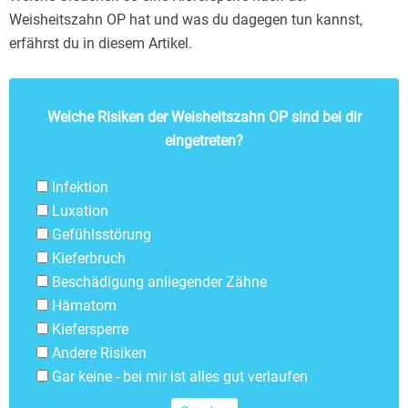
Weisheitszahn OP hat und was du dagegen tun kannst,
erfährst du in diesem Artikel.
Welche Risiken der Weisheitszahn OP sind bei dir
eingetreten?
Infektion
Luxation
Gefühlsstörung
Kieferbruch
Beschädigung anliegender Zähne
Hämatom
Kiefersperre
Andere Risiken
Gar keine - bei mir ist alles gut verlaufen